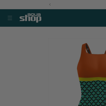
Ir
directamente
al contenido
Ir
directamente
a la
información
del producto