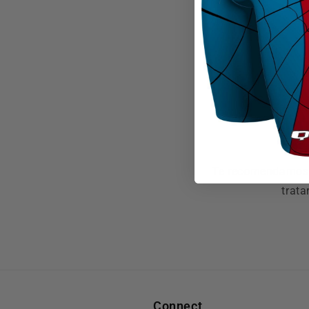
I
Te recomendamos v
trata
Connect