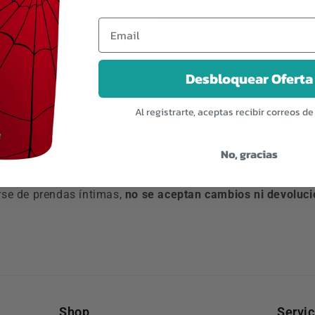
Agregar 
Desbloquear Oferta
Al registrarte, aceptas recibir correos d
NFORMACIÓN IMPORTAN
No, gracias
erificar cuidadosamente tus medidas antes de realizar la 
rse de prendas íntimas,
no se aceptan cambios ni devoluci
Shop
Servic