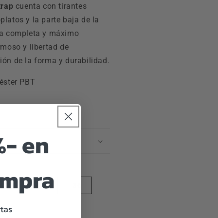
trap
cuenta con tirantes
latos y la parte baja de la
ra completa y máximo
rmoso y libertad de
ón de la forma y durabilidad.
iéster PBT
+
%- en
o
ompra
32
34
36
rtas