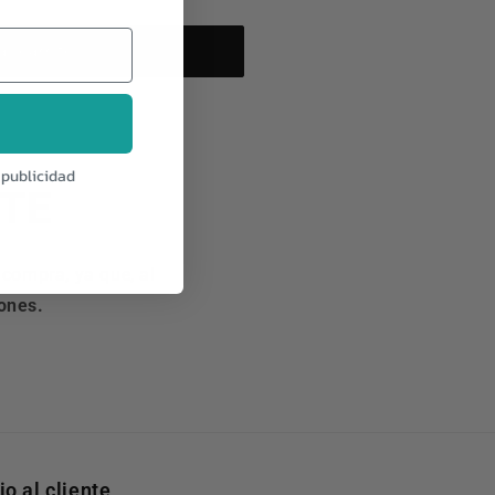
al carrito
e publicidad
TE
compra, ya que, al
ones.
io al cliente