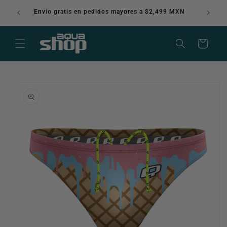
Ir
directamente
Envío gratis en pedidos mayores a $2,499 MXN
al contenido
Carrito
Ir
directamente
a la
información
del producto