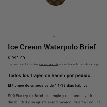
Abrir
elemento
multimedia
de
1
/
4
1
en
Ice Cream Waterpolo Brief
una
ventana
modal
Precio
$ 999.00
habitual
Impuestos incluidos. Los
gastos de envío
se calculan en la pantalla de pago.
Todos los trajes se hacen por pedido.
El tiempo de entrega es de 14-18 días hábiles.
El
Q Waterpolo Brief
es simple y resistente, y ofrece
durabilidad y un ajuste aerodinámico. Cuenta con una